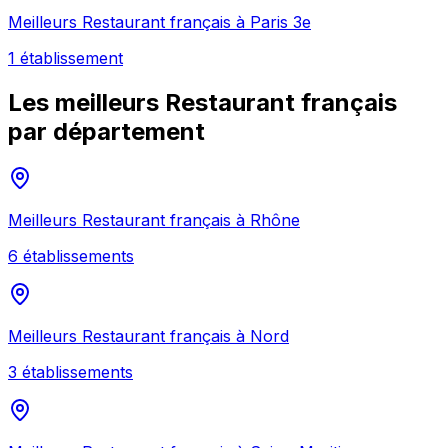
Meilleurs
Restaurant français
à
Paris 3e
1
établissement
Les meilleurs
Restaurant français
par département
Meilleurs
Restaurant français
à
Rhône
6
établissement
s
Meilleurs
Restaurant français
à
Nord
3
établissement
s