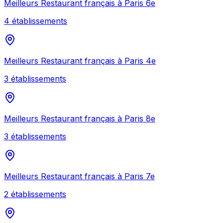
Meilleurs
Restaurant français
à
Paris 6e
4
établissement
s
Meilleurs
Restaurant français
à
Paris 4e
3
établissement
s
Meilleurs
Restaurant français
à
Paris 8e
3
établissement
s
Meilleurs
Restaurant français
à
Paris 7e
2
établissement
s