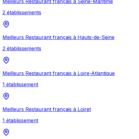
Meilleurs
Restaurant français
à
Seine-Maritime
2
établissement
s
Meilleurs
Restaurant français
à
Hauts-de-Seine
2
établissement
s
Meilleurs
Restaurant français
à
Loire-Atlantique
1
établissement
Meilleurs
Restaurant français
à
Loiret
1
établissement