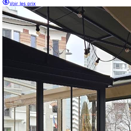
Voir les prix