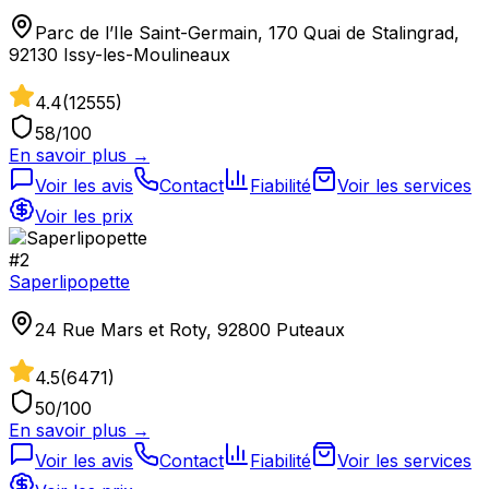
Parc de l’Ile Saint-Germain, 170 Quai de Stalingrad,
92130 Issy-les-Moulineaux
4.4
(
12555
)
58
/100
En savoir plus →
Voir les avis
Contact
Fiabilité
Voir les services
Voir les prix
#
2
Saperlipopette
24 Rue Mars et Roty, 92800 Puteaux
4.5
(
6471
)
50
/100
En savoir plus →
Voir les avis
Contact
Fiabilité
Voir les services