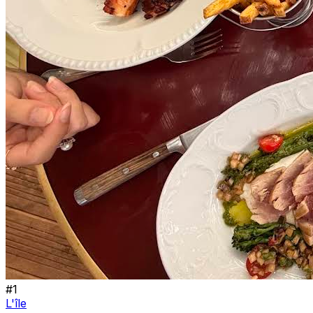
#
1
L'île