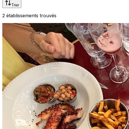
Trier
2
établissement
s
trouvé
s