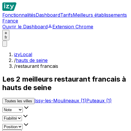
Fonctionnalités
Dashboard
Tarifs
Meilleurs établissements
France
Ouvrir le Dashboard
Extension Chrome
fr
izyLocal
/
hauts de seine
/
restaurant francais
Les
2
meilleurs
restaurant francais à
hauts de seine
Issy-les-Moulineaux
(
1
)
Puteaux
(
1
)
Toutes les villes