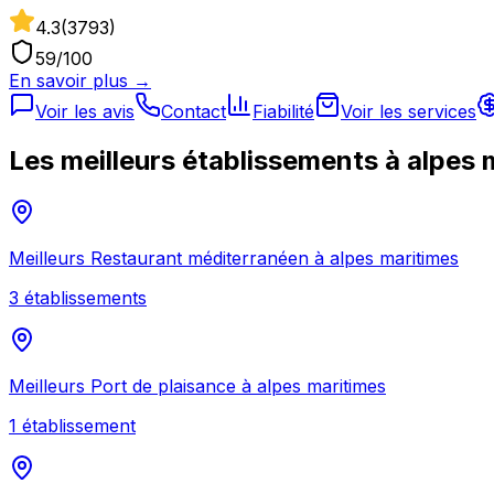
4.3
(
3793
)
59
/100
En savoir plus →
Voir les avis
Contact
Fiabilité
Voir les services
Les meilleurs établissements à
alpes 
Meilleurs
Restaurant méditerranéen
à
alpes maritimes
3
établissement
s
Meilleurs
Port de plaisance
à
alpes maritimes
1
établissement