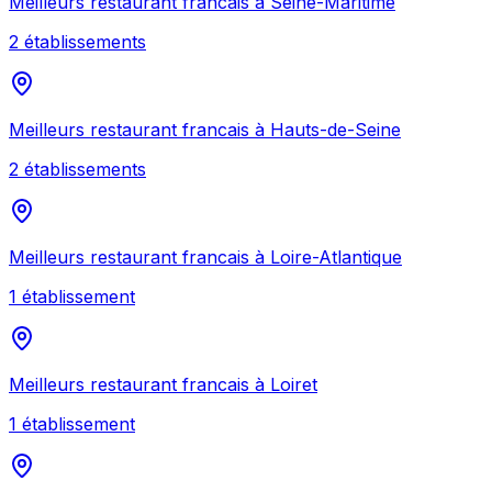
Meilleurs
restaurant francais
à
Seine-Maritime
2
établissement
s
Meilleurs
restaurant francais
à
Hauts-de-Seine
2
établissement
s
Meilleurs
restaurant francais
à
Loire-Atlantique
1
établissement
Meilleurs
restaurant francais
à
Loiret
1
établissement