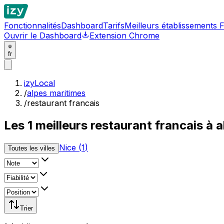
Fonctionnalités
Dashboard
Tarifs
Meilleurs établissements 
Ouvrir le Dashboard
Extension Chrome
fr
izyLocal
/
alpes maritimes
/
restaurant francais
Les
1
meilleurs
restaurant francais à 
Nice
(
1
)
Toutes les villes
Trier