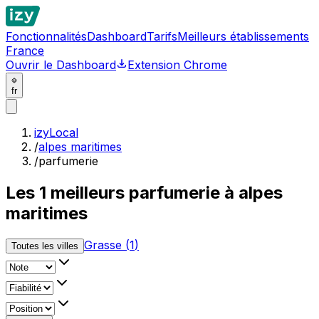
Fonctionnalités
Dashboard
Tarifs
Meilleurs établissements
France
Ouvrir le Dashboard
Extension Chrome
fr
izyLocal
/
alpes maritimes
/
parfumerie
Les
1
meilleurs
parfumerie à alpes
maritimes
Grasse
(
1
)
Toutes les villes