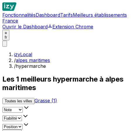
Fonctionnalités
Dashboard
Tarifs
Meilleurs établissements
France
Ouvrir le Dashboard
Extension Chrome
fr
izyLocal
/
alpes maritimes
/
hypermarche
Les
1
meilleurs
hypermarche à alpes
maritimes
Grasse
(
1
)
Toutes les villes