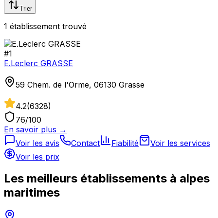
Trier
1
établissement
trouvé
#
1
E.Leclerc GRASSE
59 Chem. de l'Orme, 06130 Grasse
4.2
(
6328
)
76
/100
En savoir plus →
Voir les avis
Contact
Fiabilité
Voir les services
Voir les prix
Les meilleurs établissements à
alpes
maritimes