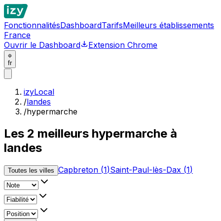
Fonctionnalités
Dashboard
Tarifs
Meilleurs établissements
France
Ouvrir le Dashboard
Extension Chrome
fr
izyLocal
/
landes
/
hypermarche
Les
2
meilleurs
hypermarche à
landes
Capbreton
(
1
)
Saint-Paul-lès-Dax
(
1
)
Toutes les villes