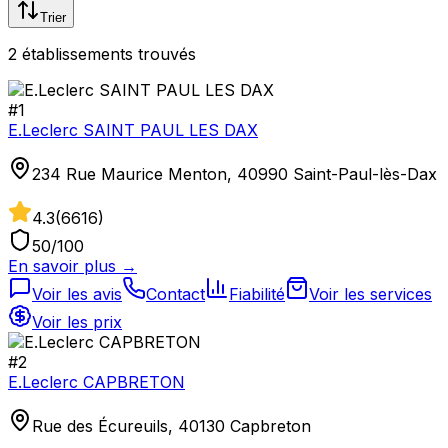
Trier
2
établissement
s
trouvé
s
#
1
E.Leclerc SAINT PAUL LES DAX
234 Rue Maurice Menton, 40990 Saint-Paul-lès-Dax
4.3
(
6616
)
50
/100
En savoir plus →
Voir les avis
Contact
Fiabilité
Voir les services
Voir les prix
#
2
E.Leclerc CAPBRETON
Rue des Écureuils, 40130 Capbreton