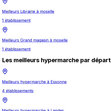
Meilleurs
Librairie
à
moselle
1
établissement
Meilleurs
Grand magasin
à
moselle
1
établissement
Les meilleurs
hypermarche
par dépar
Meilleurs
hypermarche
à
Essonne
4
établissement
s
Meilleurs
hypermarche
à
Landes