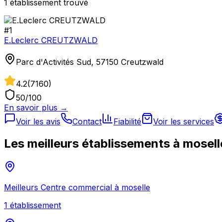
1
établissement
trouvé
#
1
E.Leclerc CREUTZWALD
Parc d'Activités Sud, 57150 Creutzwald
4.2
(
7160
)
50
/100
En savoir plus →
Voir les avis
Contact
Fiabilité
Voir les services
Les meilleurs établissements à
mosell
Meilleurs
Centre commercial
à
moselle
1
établissement