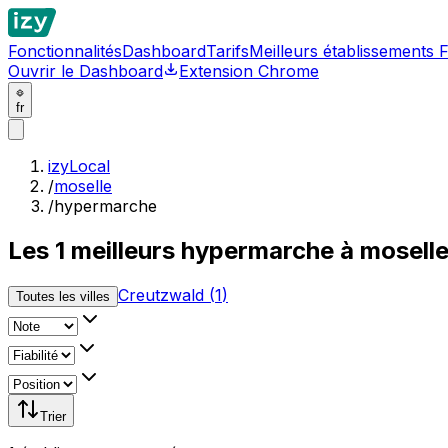
Fonctionnalités
Dashboard
Tarifs
Meilleurs établissements 
Ouvrir le Dashboard
Extension Chrome
fr
izyLocal
/
moselle
/
hypermarche
Les
1
meilleurs
hypermarche à mosell
Creutzwald
(
1
)
Toutes les villes
Trier