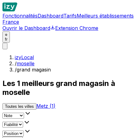
Fonctionnalités
Dashboard
Tarifs
Meilleurs établissements
France
Ouvrir le Dashboard
Extension Chrome
fr
izyLocal
/
moselle
/
grand magasin
Les
1
meilleurs
grand magasin à
moselle
Metz
(
1
)
Toutes les villes