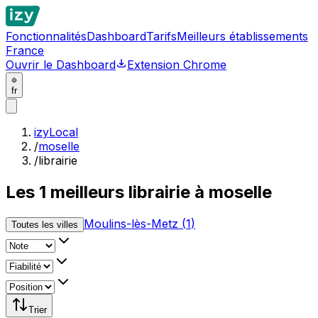
Fonctionnalités
Dashboard
Tarifs
Meilleurs établissements
France
Ouvrir le Dashboard
Extension Chrome
fr
izyLocal
/
moselle
/
librairie
Les
1
meilleurs
librairie à moselle
Moulins-lès-Metz
(
1
)
Toutes les villes
Trier