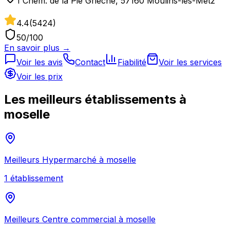
1 Chem. de la Pie Grièche, 57160 Moulins-lès-Metz
4.4
(
5424
)
50
/100
En savoir plus →
Voir les avis
Contact
Fiabilité
Voir les services
Voir les prix
Les meilleurs établissements à
moselle
Meilleurs
Hypermarché
à
moselle
1
établissement
Meilleurs
Centre commercial
à
moselle