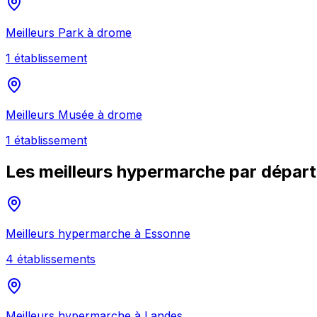
Meilleurs
Park
à
drome
1
établissement
Meilleurs
Musée
à
drome
1
établissement
Les meilleurs
hypermarche
par dépar
Meilleurs
hypermarche
à
Essonne
4
établissement
s
Meilleurs
hypermarche
à
Landes