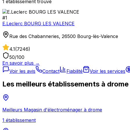
1
établissement
trouvé
#
1
E.Leclerc BOURG LES VALENCE
Rue des Chabanneries, 26500 Bourg-lès-Valence
4.1
(
7246
)
50
/100
En savoir plus →
Voir les avis
Contact
Fiabilité
Voir les services
Les meilleurs établissements à
drome
Meilleurs
Magasin d'électroménager
à
drome
1
établissement