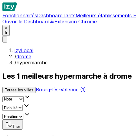
Fonctionnalités
Dashboard
Tarifs
Meilleurs établissements 
Ouvrir le Dashboard
Extension Chrome
fr
izyLocal
/
drome
/
hypermarche
Les
1
meilleurs
hypermarche à drome
Bourg-lès-Valence
(
1
)
Toutes les villes
Trier