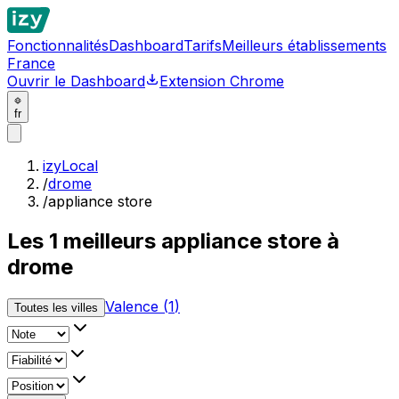
Fonctionnalités
Dashboard
Tarifs
Meilleurs établissements
France
Ouvrir le Dashboard
Extension Chrome
fr
izyLocal
/
drome
/
appliance store
Les
1
meilleurs
appliance store à
drome
Valence
(
1
)
Toutes les villes