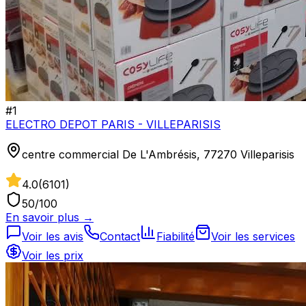
#
1
ELECTRO DEPOT PARIS - VILLEPARISIS
centre commercial De L'Ambrésis, 77270 Villeparisis
4.0
(
6101
)
50
/100
En savoir plus →
Voir les avis
Contact
Fiabilité
Voir les services
Voir les prix