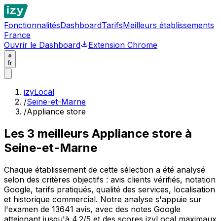
Fonctionnalités
Dashboard
Tarifs
Meilleurs établissements
France
Ouvrir le Dashboard
Extension Chrome
fr
izyLocal
/
Seine-et-Marne
/
Appliance store
Les
3
meilleurs
Appliance store à
Seine-et-Marne
Chaque établissement de cette sélection a été analysé
selon des critères objectifs : avis clients vérifiés, notation
Google, tarifs pratiqués, qualité des services, localisation
et historique commercial. Notre analyse s'appuie sur
l'examen de 13641 avis, avec des notes Google
atteignant jusqu'à 4.2/5 et des scores izyLocal maximaux