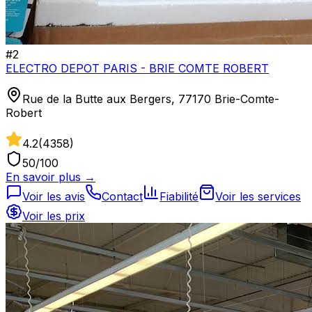
#
2
ELECTRO DEPOT PARIS - BRIE COMTE ROBERT
Rue de la Butte aux Bergers, 77170 Brie-Comte-
Robert
4.2
(
4358
)
50
/100
En savoir plus →
Voir les avis
Contact
Fiabilité
Voir les services
Voir les prix