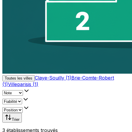
Claye-Souilly
(
1
)
Brie-Comte-Robert
Toutes les villes
(
1
)
Villeparisis
(
1
)
Trier
3
établissement
s
trouvé
s