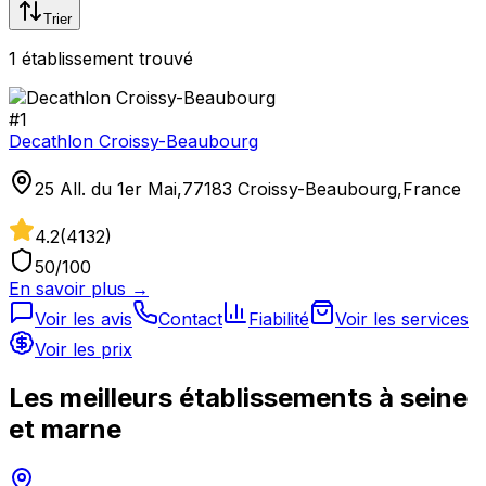
Trier
1
établissement
trouvé
#
1
Decathlon Croissy-Beaubourg
25 All. du 1er Mai,77183 Croissy-Beaubourg,France
4.2
(
4132
)
50
/100
En savoir plus →
Voir les avis
Contact
Fiabilité
Voir les services
Voir les prix
Les meilleurs établissements à
seine
et marne