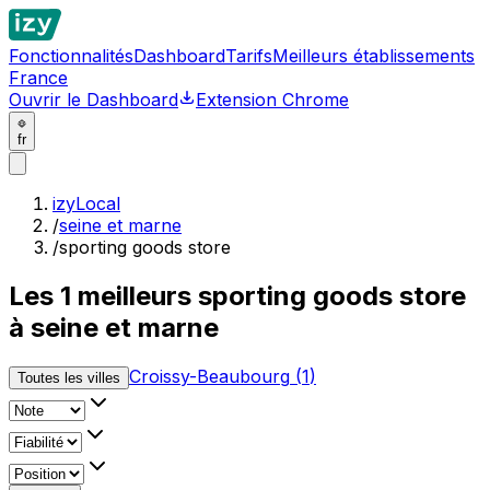
Fonctionnalités
Dashboard
Tarifs
Meilleurs établissements
France
Ouvrir le Dashboard
Extension Chrome
fr
izyLocal
/
seine et marne
/
sporting goods store
Les
1
meilleurs
sporting goods store
à seine et marne
Croissy-Beaubourg
(
1
)
Toutes les villes