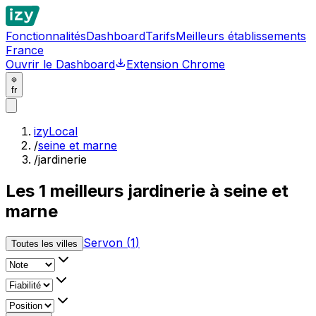
Fonctionnalités
Dashboard
Tarifs
Meilleurs établissements
France
Ouvrir le Dashboard
Extension Chrome
fr
izyLocal
/
seine et marne
/
jardinerie
Les
1
meilleurs
jardinerie à seine et
marne
Servon
(
1
)
Toutes les villes