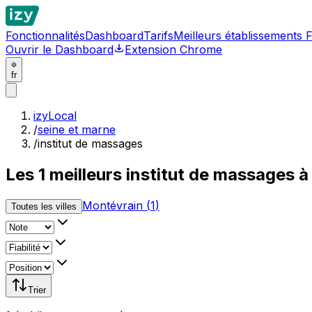
Fonctionnalités
Dashboard
Tarifs
Meilleurs établissements 
Ouvrir le Dashboard
Extension Chrome
fr
izyLocal
/
seine et marne
/
institut de massages
Les
1
meilleurs
institut de massages à
Montévrain
(
1
)
Toutes les villes
Trier