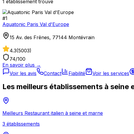
1
établissement
trouvé
#
1
Aquatonic Paris Val d'Europe
15 Av. des Frênes, 77144 Montévrain
4.3
(
5003
)
74
/100
En savoir plus →
Voir les avis
Contact
Fiabilité
Voir les services
Les meilleurs établissements à
seine 
Meilleurs
Restaurant italien
à
seine et marne
3
établissement
s