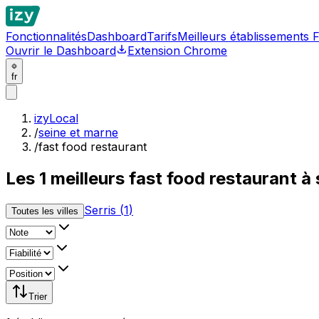
Fonctionnalités
Dashboard
Tarifs
Meilleurs établissements 
Ouvrir le Dashboard
Extension Chrome
fr
izyLocal
/
seine et marne
/
fast food restaurant
Les
1
meilleurs
fast food restaurant à
Serris
(
1
)
Toutes les villes
Trier