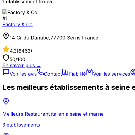
1
établissement
trouvé
#
1
Factory & Co
14 Cr du Danube,77700 Serris,France
4.3
(
6463
)
50
/100
En savoir plus →
Voir les avis
Contact
Fiabilité
Voir les services
Les meilleurs établissements à
seine 
Meilleurs
Restaurant italien
à
seine et marne
3
établissement
s