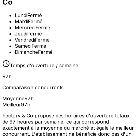
Co
Lundi
Fermé
Mardi
Fermé
Mercredi
Fermé
Jeudi
Fermé
Vendredi
Fermé
Samedi
Fermé
Dimanche
Fermé
Temps d'ouverture / semaine
97
h
Comparaison concurrents
Moyenne
97
h
Meilleur
97
h
Factory & Co propose des horaires d'ouverture totaux
de 97 heures par semaine, ce qui correspond
exactement à la moyenne du marché et égale le meilleur
concurrent. L'établissement ne bénéficie donc pas d'un