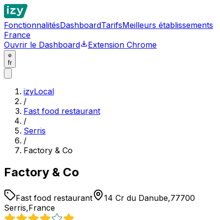
Fonctionnalités
Dashboard
Tarifs
Meilleurs établissements
France
Ouvrir le Dashboard
Extension Chrome
fr
izyLocal
/
Fast food restaurant
/
Serris
/
Factory & Co
Factory & Co
Fast food restaurant
14 Cr du Danube,77700
Serris,France