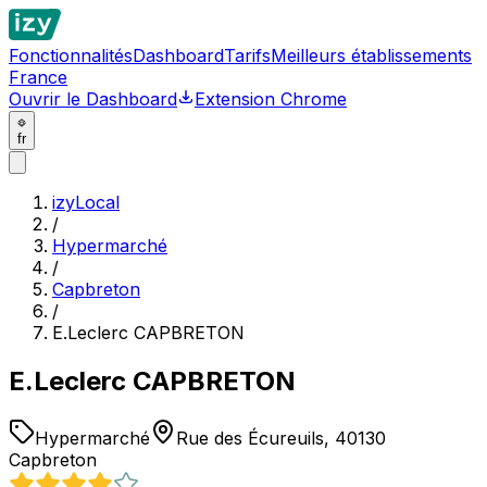
Fonctionnalités
Dashboard
Tarifs
Meilleurs établissements
France
Ouvrir le Dashboard
Extension Chrome
fr
izyLocal
/
Hypermarché
/
Capbreton
/
E.Leclerc CAPBRETON
E.Leclerc CAPBRETON
Hypermarché
Rue des Écureuils, 40130
Capbreton