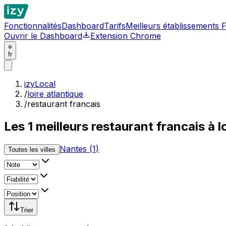
Fonctionnalités
Dashboard
Tarifs
Meilleurs établissements 
Ouvrir le Dashboard
Extension Chrome
fr
izyLocal
/
loire atlantique
/
restaurant francais
Les
1
meilleurs
restaurant francais à l
Nantes
(
1
)
Toutes les villes
Trier