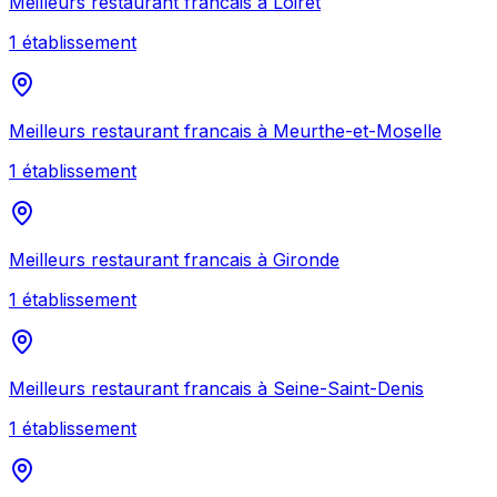
Meilleurs
restaurant francais
à
Loiret
1
établissement
Meilleurs
restaurant francais
à
Meurthe-et-Moselle
1
établissement
Meilleurs
restaurant francais
à
Gironde
1
établissement
Meilleurs
restaurant francais
à
Seine-Saint-Denis
1
établissement