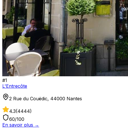
#
1
L'Entrecôte
2 Rue du Couëdic, 44000 Nantes
4.3
(
4444
)
60
/100
En savoir plus →