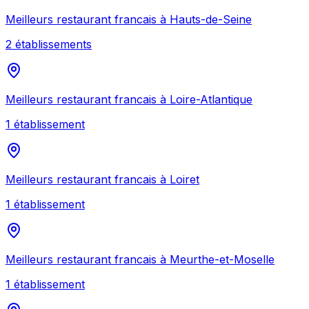
Meilleurs
restaurant francais
à
Hauts-de-Seine
2
établissement
s
Meilleurs
restaurant francais
à
Loire-Atlantique
1
établissement
Meilleurs
restaurant francais
à
Loiret
1
établissement
Meilleurs
restaurant francais
à
Meurthe-et-Moselle
1
établissement