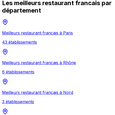
Les meilleurs
restaurant francais
par
département
Meilleurs
restaurant francais
à
Paris
43
établissement
s
Meilleurs
restaurant francais
à
Rhône
6
établissement
s
Meilleurs
restaurant francais
à
Nord
3
établissement
s