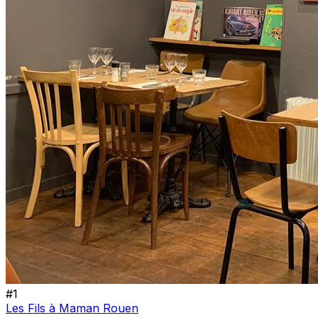
#
1
Les Fils à Maman Rouen