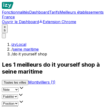
Fonctionnalités
Dashboard
Tarifs
Meilleurs établissements
France
Ouvrir le Dashboard
Extension Chrome
fr
izyLocal
/
seine maritime
/
do it yourself shop
Les
1
meilleurs
do it yourself shop à
seine maritime
Montivilliers
(
1
)
Toutes les villes