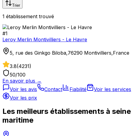
Trier
1
établissement
trouvé
#
1
Leroy Merlin Montivilliers - Le Havre
5, rue des Ginkgo Biloba,76290 Montivilliers,France
3.8
(
4231
)
50
/100
En savoir plus →
Voir les avis
Contact
Fiabilité
Voir les services
Voir les prix
Les meilleurs établissements à
seine
maritime