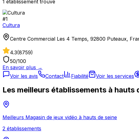
1
établissement
trouvé
#
1
Cultura
Centre Commercial Les 4 Temps, 92800 Puteaux, Fra
4.3
(
8759
)
50
/100
En savoir plus →
Voir les avis
Contact
Fiabilité
Voir les services
Les meilleurs établissements à
hauts 
Meilleurs
Magasin de jeux vidéo
à
hauts de seine
2
établissement
s