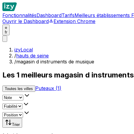
Fonctionnalités
Dashboard
Tarifs
Meilleurs établissements 
Ouvrir le Dashboard
Extension Chrome
fr
izyLocal
/
hauts de seine
/
magasin d instruments de musique
Les
1
meilleurs
magasin d instruments
Puteaux
(
1
)
Toutes les villes
Trier