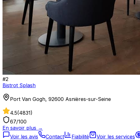
#
2
Bistrot Splash
Port Van Gogh, 92600 Asnières-sur-Seine
4.5
(
4831
)
67
/100
En savoir plus →
Voir les avis
Contact
Fiabilité
Voir les services