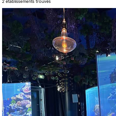
2
établissement
s
trouvé
s