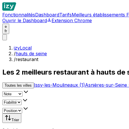
Fonctionnalités
Dashboard
Tarifs
Meilleurs établissements 
Ouvrir le Dashboard
Extension Chrome
fr
izyLocal
/
hauts de seine
/
restaurant
Les
2
meilleurs
restaurant à hauts de 
Issy-les-Moulineaux
(
1
)
Asnières-sur-Seine
Toutes les villes
Trier