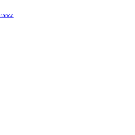
France