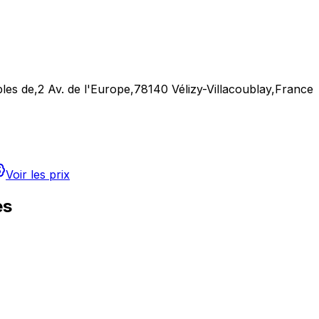
bles de,2 Av. de l'Europe,78140 Vélizy-Villacoublay,France
Voir les prix
es