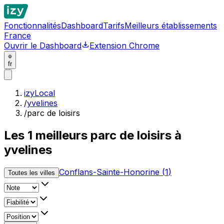
Fonctionnalités
Dashboard
Tarifs
Meilleurs établissements
France
Ouvrir le Dashboard
Extension Chrome
fr
izyLocal
/
yvelines
/
parc de loisirs
Les
1
meilleurs
parc de loisirs à
yvelines
Conflans-Sainte-Honorine
(
1
)
Toutes les villes