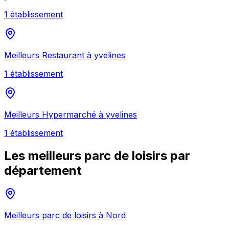
1
établissement
Meilleurs
Restaurant
à
yvelines
1
établissement
Meilleurs
Hypermarché
à
yvelines
1
établissement
Les meilleurs
parc de loisirs
par
département
Meilleurs
parc de loisirs
à
Nord