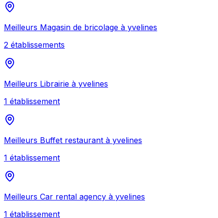
Meilleurs
Magasin de bricolage
à
yvelines
2
établissement
s
Meilleurs
Librairie
à
yvelines
1
établissement
Meilleurs
Buffet restaurant
à
yvelines
1
établissement
Meilleurs
Car rental agency
à
yvelines
1
établissement