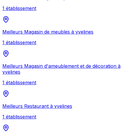
1
établissement
Meilleurs
Magasin de meubles
à
yvelines
1
établissement
Meilleurs
Magasin d'ameublement et de décoration
à
yvelines
1
établissement
Meilleurs
Restaurant
à
yvelines
1
établissement