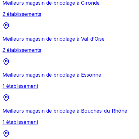
Meilleurs
magasin de bricolage
à
Gironde
2
établissement
s
Meilleurs
magasin de bricolage
à
Val-d'Oise
2
établissement
s
Meilleurs
magasin de bricolage
à
Essonne
1
établissement
Meilleurs
magasin de bricolage
à
Bouches-du-Rhône
1
établissement