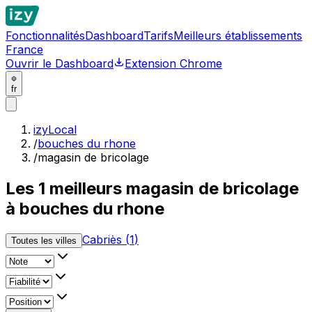
Fonctionnalités
Dashboard
Tarifs
Meilleurs établissements
France
Ouvrir le Dashboard
Extension Chrome
fr
izyLocal
/
bouches du rhone
/
magasin de bricolage
Les
1
meilleurs
magasin de bricolage
à bouches du rhone
Cabriès
(
1
)
Toutes les villes