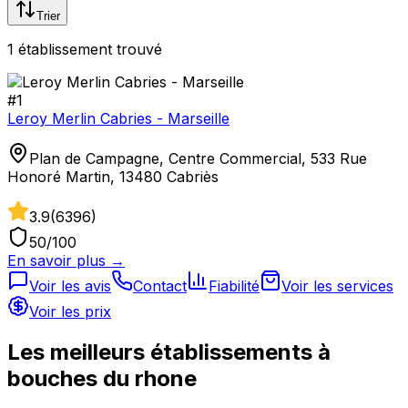
Trier
1
établissement
trouvé
#
1
Leroy Merlin Cabries - Marseille
Plan de Campagne, Centre Commercial, 533 Rue
Honoré Martin, 13480 Cabriès
3.9
(
6396
)
50
/100
En savoir plus →
Voir les avis
Contact
Fiabilité
Voir les services
Voir les prix
Les meilleurs établissements à
bouches du rhone