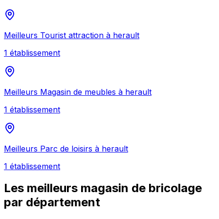
Meilleurs
Tourist attraction
à
herault
1
établissement
Meilleurs
Magasin de meubles
à
herault
1
établissement
Meilleurs
Parc de loisirs
à
herault
1
établissement
Les meilleurs
magasin de bricolage
par département