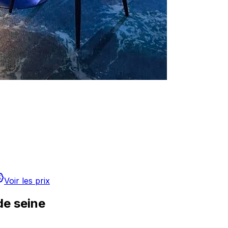
Voir les prix
de seine