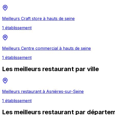
Meilleurs
Craft store
à
hauts de seine
1
établissement
Meilleurs
Centre commercial
à
hauts de seine
1
établissement
Les meilleurs
restaurant
par ville
Meilleurs
restaurant
à
Asnières-sur-Seine
1
établissement
Les meilleurs
restaurant
par départe