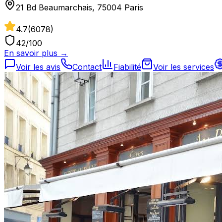
21 Bd Beaumarchais, 75004 Paris
4.7
(
6078
)
42
/100
En savoir plus →
Voir les avis
Contact
Fiabilité
Voir les services