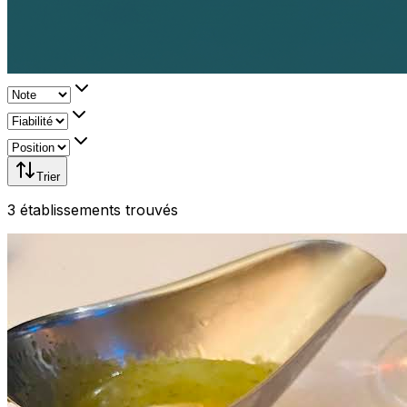
Trier
3
établissement
s
trouvé
s