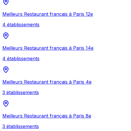
Meilleurs
Restaurant français
à
Paris 12e
4
établissement
s
Meilleurs
Restaurant français
à
Paris 14e
4
établissement
s
Meilleurs
Restaurant français
à
Paris 4e
3
établissement
s
Meilleurs
Restaurant français
à
Paris 8e
3
établissement
s