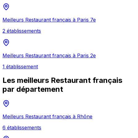
Meilleurs
Restaurant français
à
Paris 7e
2
établissement
s
Meilleurs
Restaurant français
à
Paris 2e
1
établissement
Les meilleurs
Restaurant français
par département
Meilleurs
Restaurant français
à
Rhône
6
établissement
s