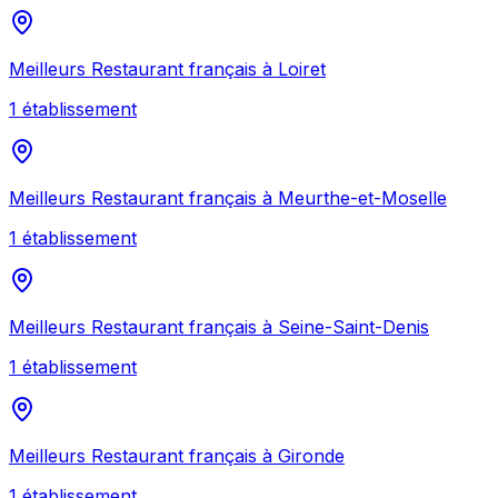
Meilleurs
Restaurant français
à
Loiret
1
établissement
Meilleurs
Restaurant français
à
Meurthe-et-Moselle
1
établissement
Meilleurs
Restaurant français
à
Seine-Saint-Denis
1
établissement
Meilleurs
Restaurant français
à
Gironde
1
établissement