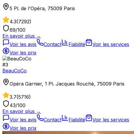
5 Pl. de l'Opéra, 75009 Paris
4.3
(
7292
)
69
/100
En savoir plus →
Voir les avis
Contact
Fiabilité
Voir les services
Voir les prix
#
3
BeauCoCo
Opéra Garnier, 1 Pl. Jacques Rouché, 75009 Paris
3.7
(
5716
)
43
/100
En savoir plus →
Voir les avis
Contact
Fiabilité
Voir les services
Voir les prix