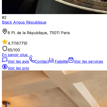
#
2
Black Angus République
8 Pl. de la République, 75011 Paris
4.7
(
16779
)
65
/100
En savoir plus →
Voir les avis
Contact
Fiabilité
Voir les services
Voir les prix