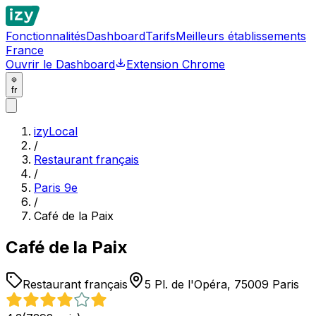
Fonctionnalités
Dashboard
Tarifs
Meilleurs établissements
France
Ouvrir le Dashboard
Extension Chrome
fr
izyLocal
/
Restaurant français
/
Paris 9e
/
Café de la Paix
Café de la Paix
Restaurant français
5 Pl. de l'Opéra, 75009 Paris