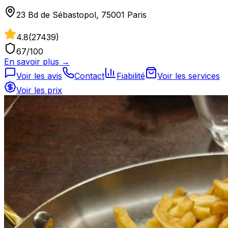
23 Bd de Sébastopol, 75001 Paris
4.8
(
27439
)
67
/100
En savoir plus →
Voir les avis
Contact
Fiabilité
Voir les services
Voir les prix