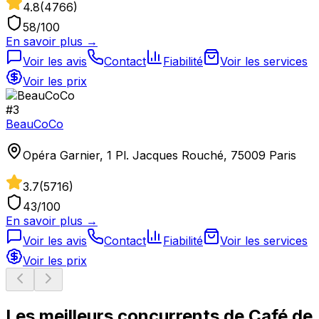
4.8
(
4766
)
58
/100
En savoir plus →
Voir les avis
Contact
Fiabilité
Voir les services
Voir les prix
#
3
BeauCoCo
Opéra Garnier, 1 Pl. Jacques Rouché, 75009 Paris
3.7
(
5716
)
43
/100
En savoir plus →
Voir les avis
Contact
Fiabilité
Voir les services
Voir les prix
Les meilleurs concurrents de
Café de