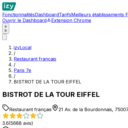
Fonctionnalités
Dashboard
Tarifs
Meilleurs établissements 
Ouvrir le Dashboard
Extension Chrome
fr
izyLocal
/
Restaurant français
/
Paris 7e
/
BISTROT DE LA TOUR EIFFEL
BISTROT DE LA TOUR EIFFEL
Restaurant français
21 Av. de la Bourdonnais, 75007
3.6
(
5688
avis)