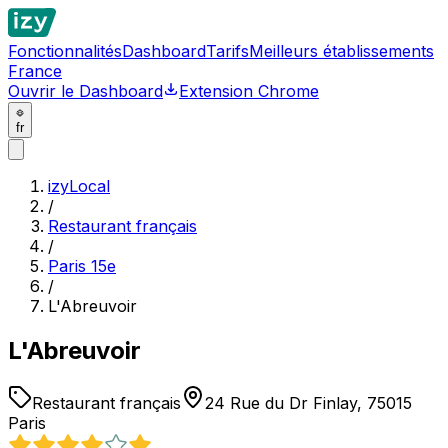
Fonctionnalités
Dashboard
Tarifs
Meilleurs établissements
France
Ouvrir le Dashboard
Extension Chrome
fr
izyLocal
/
Restaurant français
/
Paris 15e
/
L'Abreuvoir
L'Abreuvoir
Restaurant français
24 Rue du Dr Finlay, 75015
Paris