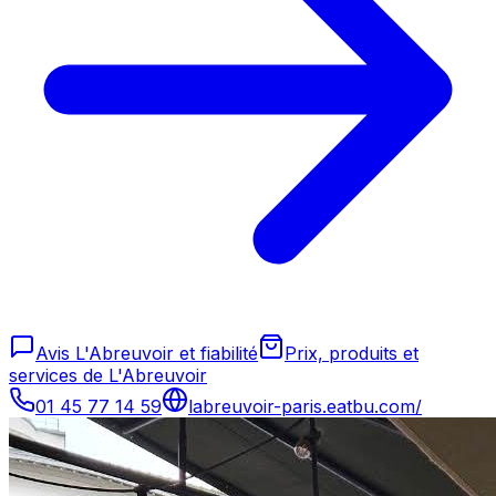
Avis L'Abreuvoir et fiabilité
Prix, produits et
services de L'Abreuvoir
01 45 77 14 59
labreuvoir-paris.eatbu.com/