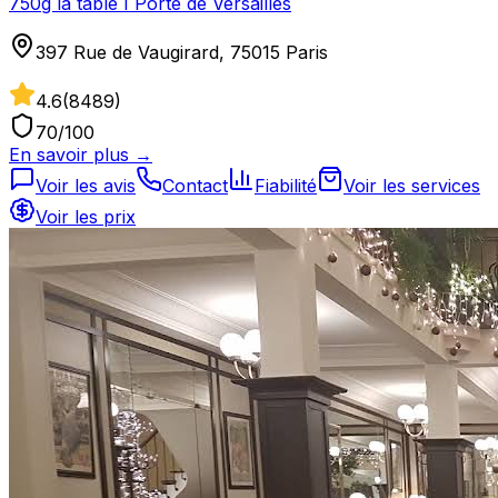
750g la table I Porte de Versailles
397 Rue de Vaugirard, 75015 Paris
4.6
(
8489
)
70
/100
En savoir plus →
Voir les avis
Contact
Fiabilité
Voir les services
Voir les prix