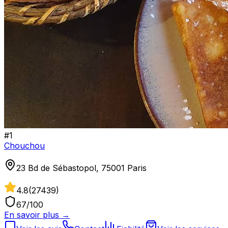
#
1
Chouchou
23 Bd de Sébastopol, 75001 Paris
4.8
(
27439
)
67
/100
En savoir plus →