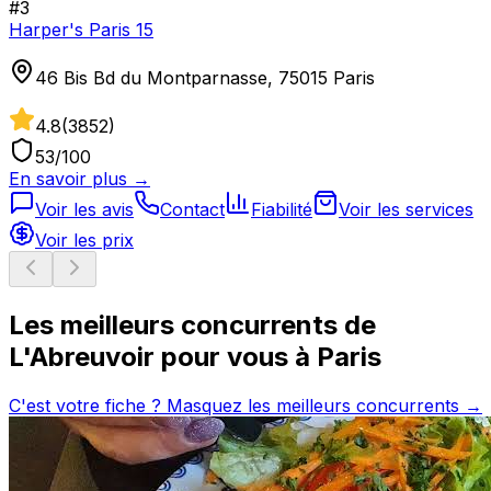
#
3
Harper's Paris 15
46 Bis Bd du Montparnasse, 75015 Paris
4.8
(
3852
)
53
/100
En savoir plus →
Voir les avis
Contact
Fiabilité
Voir les services
Voir les prix
Les meilleurs concurrents de
L'Abreuvoir
pour vous à
Paris
C'est votre fiche ? Masquez les meilleurs concurrents →