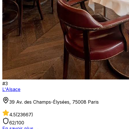
#
3
L'Alsace
39 Av. des Champs-Élysées, 75008 Paris
4.5
(
23667
)
62
/100
En savoir plus →