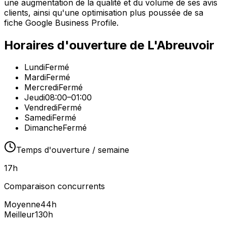
une augmentation de la qualité et du volume de ses avis
clients, ainsi qu'une optimisation plus poussée de sa
fiche Google Business Profile.
Horaires d'ouverture de
L'Abreuvoir
Lundi
Fermé
Mardi
Fermé
Mercredi
Fermé
Jeudi
08:00–01:00
Vendredi
Fermé
Samedi
Fermé
Dimanche
Fermé
Temps d'ouverture / semaine
17
h
Comparaison concurrents
Moyenne
44
h
Meilleur
130
h