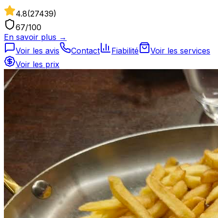
4.8
(
27439
)
67
/100
En savoir plus →
Voir les avis
Contact
Fiabilité
Voir les services
Voir les prix