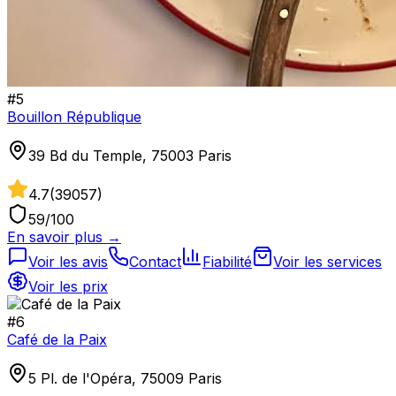
#
5
Bouillon République
39 Bd du Temple, 75003 Paris
4.7
(
39057
)
59
/100
En savoir plus →
Voir les avis
Contact
Fiabilité
Voir les services
Voir les prix
#
6
Café de la Paix
5 Pl. de l'Opéra, 75009 Paris