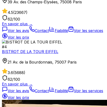
39 Av. des Champs-Élysées, 75008 Paris
4.5
(
23667
)
62
/100
En savoir plus →
Voir les avis
Contact
Fiabilité
Voir les services
Voir les prix
#
4
BISTROT DE LA TOUR EIFFEL
21 Av. de la Bourdonnais, 75007 Paris
3.6
(
5688
)
62
/100
En savoir plus →
Voir les avis
Contact
Fiabilité
Voir les services
Voir les prix