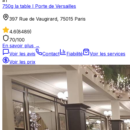
#
1
750g la table I Porte de Versailles
397 Rue de Vaugirard, 75015 Paris
4.6
(
8489
)
70
/100
En savoir plus →
Voir les avis
Contact
Fiabilité
Voir les services
Voir les prix