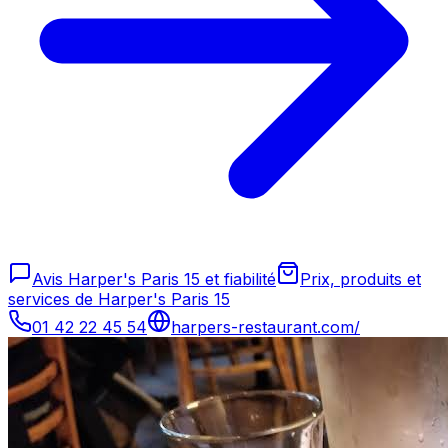
Avis Harper's Paris 15 et fiabilité
Prix, produits et
services de Harper's Paris 15
01 42 22 45 54
harpers-restaurant.com/