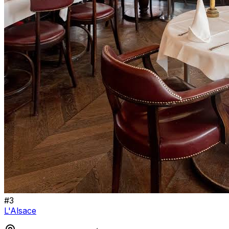
#
3
L'Alsace