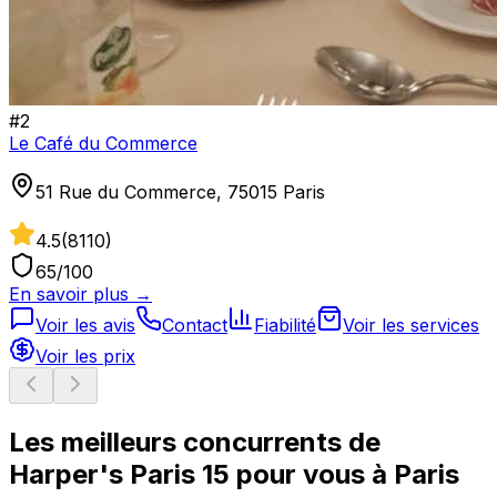
#
2
Le Café du Commerce
51 Rue du Commerce, 75015 Paris
4.5
(
8110
)
65
/100
En savoir plus →
Voir les avis
Contact
Fiabilité
Voir les services
Voir les prix
Les meilleurs concurrents de
Harper's Paris 15
pour vous à
Paris