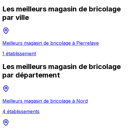
Les meilleurs
magasin de bricolage
par ville
Meilleurs
magasin de bricolage
à
Pierrelaye
1
établissement
Les meilleurs
magasin de bricolage
par département
Meilleurs
magasin de bricolage
à
Nord
4
établissement
s