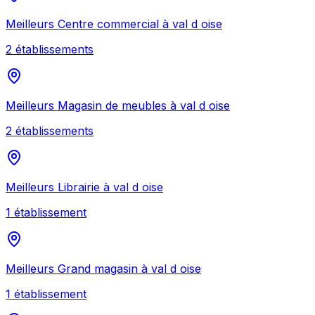
Meilleurs
Centre commercial
à
val d oise
2
établissement
s
Meilleurs
Magasin de meubles
à
val d oise
2
établissement
s
Meilleurs
Librairie
à
val d oise
1
établissement
Meilleurs
Grand magasin
à
val d oise
1
établissement