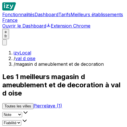
Fonctionnalités
Dashboard
Tarifs
Meilleurs établissements
France
Ouvrir le Dashboard
Extension Chrome
fr
izyLocal
/
val d oise
/
magasin d ameublement et de decoration
Les
1
meilleurs
magasin d
ameublement et de decoration à val
d oise
Pierrelaye
(
1
)
Toutes les villes