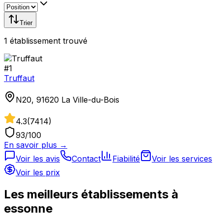
Trier
1
établissement
trouvé
#
1
Truffaut
N20, 91620 La Ville-du-Bois
4.3
(
7414
)
93
/100
En savoir plus →
Voir les avis
Contact
Fiabilité
Voir les services
Voir les prix
Les meilleurs établissements à
essonne