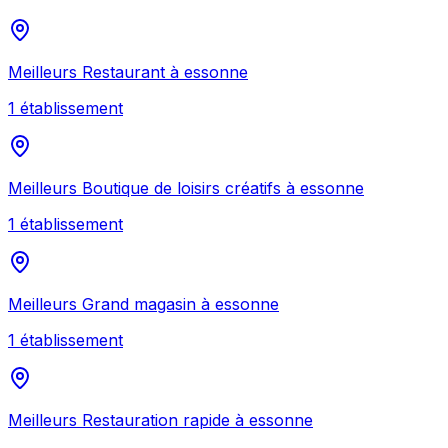
Meilleurs
Restaurant
à
essonne
1
établissement
Meilleurs
Boutique de loisirs créatifs
à
essonne
1
établissement
Meilleurs
Grand magasin
à
essonne
1
établissement
Meilleurs
Restauration rapide
à
essonne