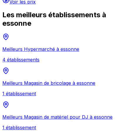
Voir les prix
Les meilleurs établissements à
essonne
Meilleurs
Hypermarché
à
essonne
4
établissement
s
Meilleurs
Magasin de bricolage
à
essonne
1
établissement
Meilleurs
Magasin de matériel pour DJ
à
essonne
1
établissement