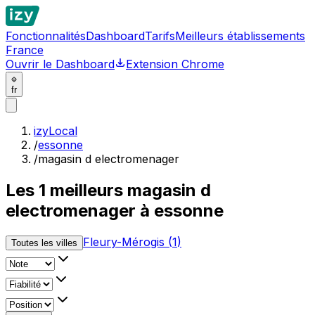
Fonctionnalités
Dashboard
Tarifs
Meilleurs établissements
France
Ouvrir le Dashboard
Extension Chrome
fr
izyLocal
/
essonne
/
magasin d electromenager
Les
1
meilleurs
magasin d
electromenager à essonne
Fleury-Mérogis
(
1
)
Toutes les villes