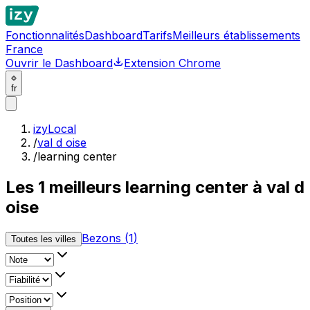
Fonctionnalités
Dashboard
Tarifs
Meilleurs établissements
France
Ouvrir le Dashboard
Extension Chrome
fr
izyLocal
/
val d oise
/
learning center
Les
1
meilleurs
learning center à val d
oise
Bezons
(
1
)
Toutes les villes