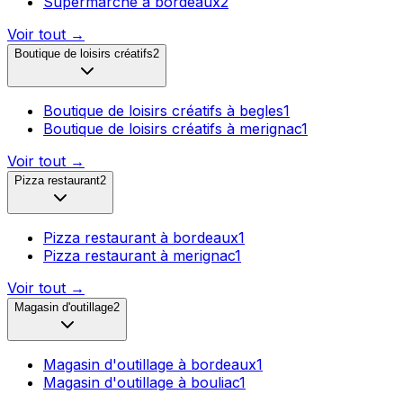
Supermarché
à
bordeaux
2
Voir tout →
Boutique de loisirs créatifs
2
Boutique de loisirs créatifs
à
begles
1
Boutique de loisirs créatifs
à
merignac
1
Voir tout →
Pizza restaurant
2
Pizza restaurant
à
bordeaux
1
Pizza restaurant
à
merignac
1
Voir tout →
Magasin d'outillage
2
Magasin d'outillage
à
bordeaux
1
Magasin d'outillage
à
bouliac
1