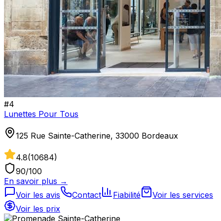
#
4
Lunettes Pour Tous
125 Rue Sainte-Catherine, 33000 Bordeaux
4.8
(
10684
)
90
/100
En savoir plus →
Voir les avis
Contact
Fiabilité
Voir les services
Voir les prix