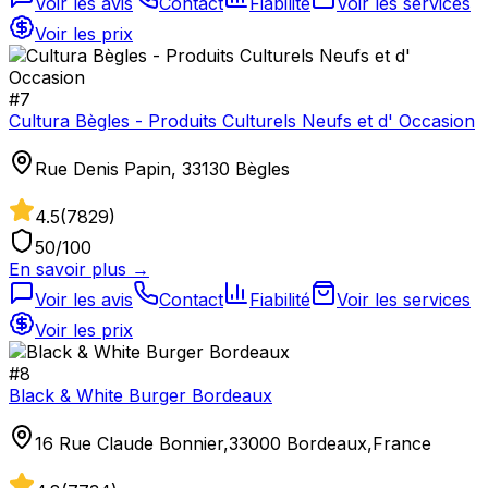
Voir les avis
Contact
Fiabilité
Voir les services
Voir les prix
#
7
Cultura Bègles - Produits Culturels Neufs et d' Occasion
Rue Denis Papin, 33130 Bègles
4.5
(
7829
)
50
/100
En savoir plus →
Voir les avis
Contact
Fiabilité
Voir les services
Voir les prix
#
8
Black & White Burger Bordeaux
16 Rue Claude Bonnier,33000 Bordeaux,France