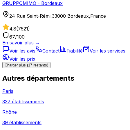
GRUPPOMIMO - Bordeaux
24 Rue Saint-Rémi,33000 Bordeaux,France
4.8
(
7521
)
67
/100
En savoir plus →
Voir les avis
Contact
Fiabilité
Voir les services
Voir les prix
Charger plus (
17
restant
s
)
Autres
départements
Paris
337
établissement
s
Rhône
39
établissement
s