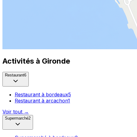
Activités à
Gironde
Restaurant
6
Restaurant
à
bordeaux
5
Restaurant
à
arcachon
1
Voir tout →
Supermarché
2