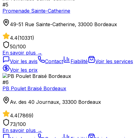
#
5
Promenade Sainte-Catherine
49-51 Rue Sainte-Catherine, 33000 Bordeaux
4.4
(
10331
)
50
/100
En savoir plus →
Voir les avis
Contact
Fiabilité
Voir les services
Voir les prix
#
6
PB Poulet Braisé Bordeaux
Av. des 40 Journaux, 33300 Bordeaux
4.4
(
7869
)
73
/100
En savoir plus →