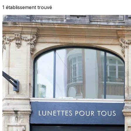
1
établissement
trouvé