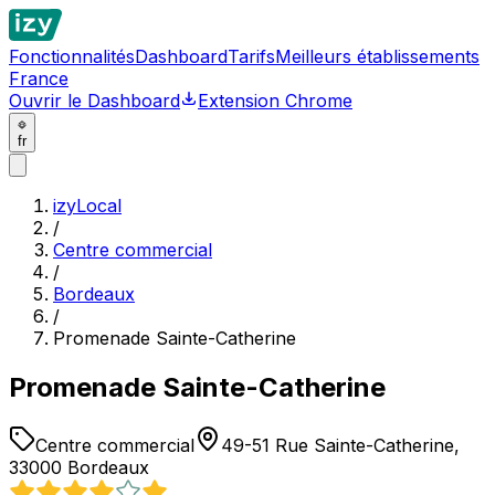
Fonctionnalités
Dashboard
Tarifs
Meilleurs établissements
France
Ouvrir le Dashboard
Extension Chrome
fr
izyLocal
/
Centre commercial
/
Bordeaux
/
Promenade Sainte-Catherine
Promenade Sainte-Catherine
Centre commercial
49-51 Rue Sainte-Catherine,
33000 Bordeaux