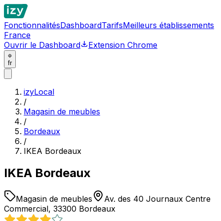
Fonctionnalités
Dashboard
Tarifs
Meilleurs établissements
France
Ouvrir le Dashboard
Extension Chrome
fr
izyLocal
/
Magasin de meubles
/
Bordeaux
/
IKEA Bordeaux
IKEA Bordeaux
Magasin de meubles
Av. des 40 Journaux Centre
Commercial, 33300 Bordeaux