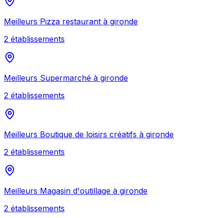
Meilleurs
Pizza restaurant
à
gironde
2
établissement
s
Meilleurs
Supermarché
à
gironde
2
établissement
s
Meilleurs
Boutique de loisirs créatifs
à
gironde
2
établissement
s
Meilleurs
Magasin d'outillage
à
gironde
2
établissement
s