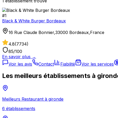
1
établissement
trouvé
#
1
Black & White Burger Bordeaux
16 Rue Claude Bonnier,33000 Bordeaux,France
4.8
(
7734
)
85
/100
En savoir plus →
Voir les avis
Contact
Fiabilité
Voir les services
Les meilleurs établissements à
girond
Meilleurs
Restaurant
à
gironde
6
établissement
s