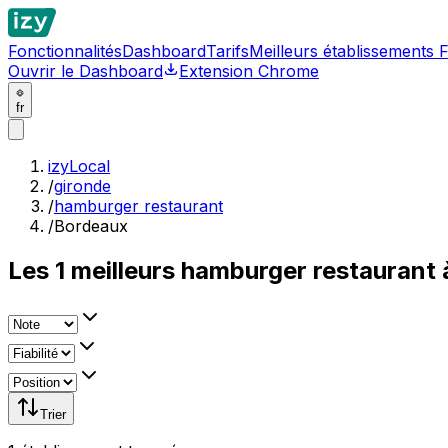
Fonctionnalités
Dashboard
Tarifs
Meilleurs établissements 
Ouvrir le Dashboard
Extension Chrome
fr
izyLocal
/
gironde
/
hamburger restaurant
/
Bordeaux
Les
1
meilleurs
hamburger restaurant 
Trier