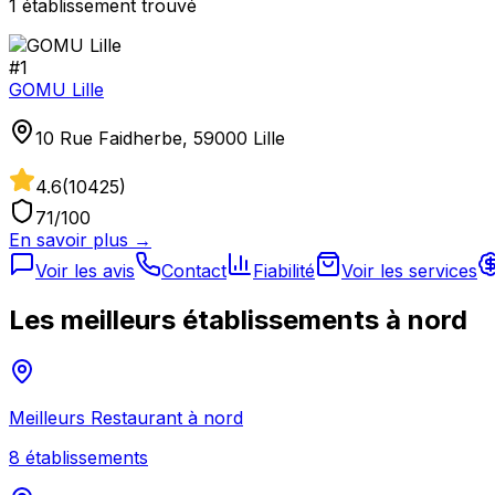
1
établissement
trouvé
#
1
GOMU Lille
10 Rue Faidherbe, 59000 Lille
4.6
(
10425
)
71
/100
En savoir plus →
Voir les avis
Contact
Fiabilité
Voir les services
Les meilleurs établissements à
nord
Meilleurs
Restaurant
à
nord
8
établissement
s