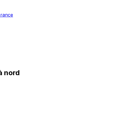
France
à nord