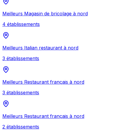
Meilleurs
Magasin de bricolage
à
nord
4
établissement
s
Meilleurs
Italian restaurant
à
nord
3
établissement
s
Meilleurs
Restaurant français
à
nord
3
établissement
s
Meilleurs
Restaurant français
à
nord
2
établissement
s