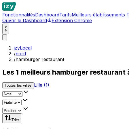
Fonctionnalités
Dashboard
Tarifs
Meilleurs établissements 
Ouvrir le Dashboard
Extension Chrome
fr
izyLocal
/
nord
/
hamburger restaurant
Les
1
meilleurs
hamburger restaurant 
Lille
(
1
)
Toutes les villes
Trier