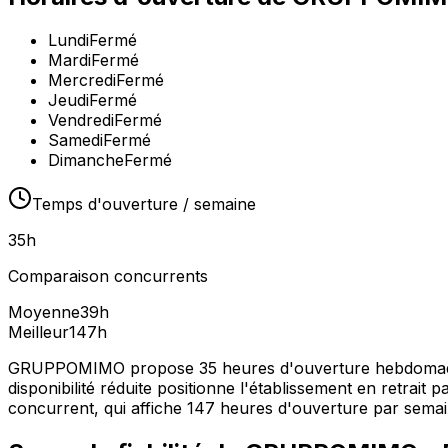
Lundi
Fermé
Mardi
Fermé
Mercredi
Fermé
Jeudi
Fermé
Vendredi
Fermé
Samedi
Fermé
Dimanche
Fermé
Temps d'ouverture / semaine
35
h
Comparaison concurrents
Moyenne
39
h
Meilleur
147
h
GRUPPOMIMO propose 35 heures d'ouverture hebdomadaire
disponibilité réduite positionne l'établissement en retrait 
concurrent, qui affiche 147 heures d'ouverture par semai