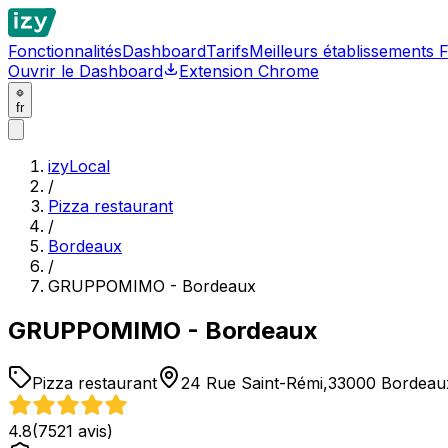
Fonctionnalités
Dashboard
Tarifs
Meilleurs établissements 
Ouvrir le Dashboard
Extension Chrome
fr
izyLocal
/
Pizza restaurant
/
Bordeaux
/
GRUPPOMIMO - Bordeaux
GRUPPOMIMO - Bordeaux
Pizza restaurant
24 Rue Saint-Rémi,33000 Bordeau
4.8
(
7521
avis)