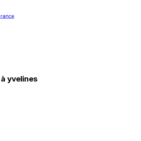
France
à yvelines