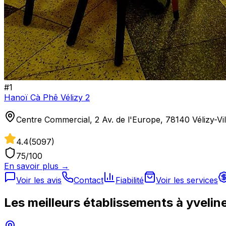
#
1
Hanoï Cà Phê Vélizy 2
Centre Commercial, 2 Av. de l'Europe, 78140 Vélizy-Vi
4.4
(
5097
)
75
/100
En savoir plus →
Voir les avis
Contact
Fiabilité
Voir les services
Les meilleurs établissements à
yvelin