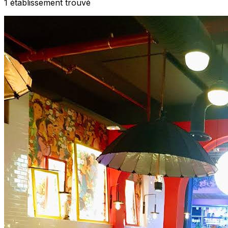
1
établissement
trouvé