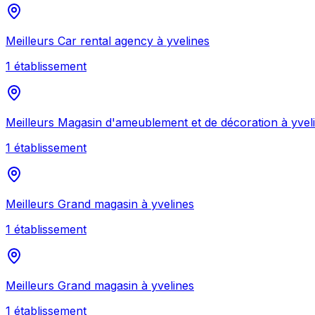
Meilleurs
Car rental agency
à
yvelines
1
établissement
Meilleurs
Magasin d'ameublement et de décoration
à
yvel
1
établissement
Meilleurs
Grand magasin
à
yvelines
1
établissement
Meilleurs
Grand magasin
à
yvelines
1
établissement