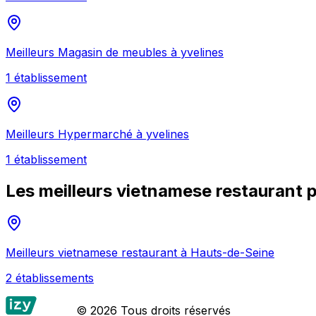
Meilleurs
Magasin de meubles
à
yvelines
1
établissement
Meilleurs
Hypermarché
à
yvelines
1
établissement
Les meilleurs
vietnamese restaurant
p
Meilleurs
vietnamese restaurant
à
Hauts-de-Seine
2
établissement
s
© 2026 Tous droits réservés