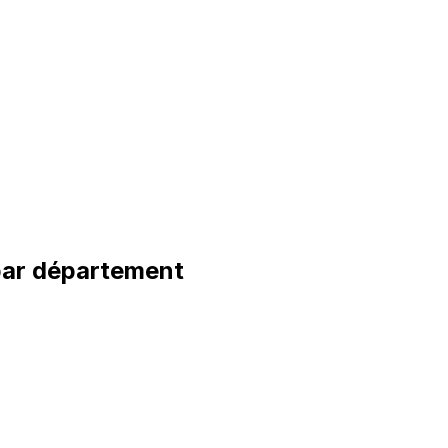
ar département