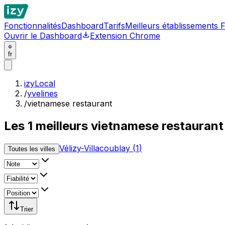
Fonctionnalités
Dashboard
Tarifs
Meilleurs établissements 
Ouvrir le Dashboard
Extension Chrome
fr
izyLocal
/
yvelines
/
vietnamese restaurant
Les
1
meilleurs
vietnamese restaurant 
Vélizy-Villacoublay
(
1
)
Toutes les villes
Trier