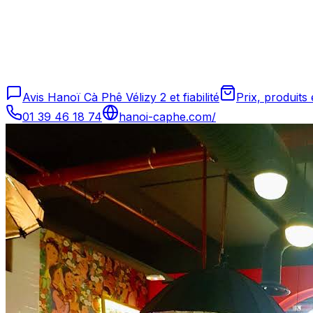
Avis Hanoï Cà Phê Vélizy 2 et fiabilité
Prix, produits
01 39 46 18 74
hanoi-caphe.com/