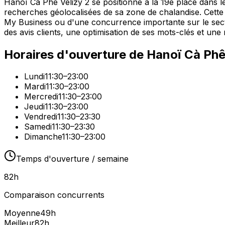
Hanoï Cà Phê Vélizy 2 se positionne à la 19e place dans le
recherches géolocalisées de sa zone de chalandise. Cette 
My Business ou d'une concurrence importante sur le secte
des avis clients, une optimisation de ses mots-clés et un
Horaires d'ouverture de
Hanoï Cà Phê
Lundi
11:30–23:00
Mardi
11:30–23:00
Mercredi
11:30–23:00
Jeudi
11:30–23:00
Vendredi
11:30–23:30
Samedi
11:30–23:30
Dimanche
11:30–23:00
Temps d'ouverture / semaine
82
h
Comparaison concurrents
Moyenne
49
h
Meilleur
82
h